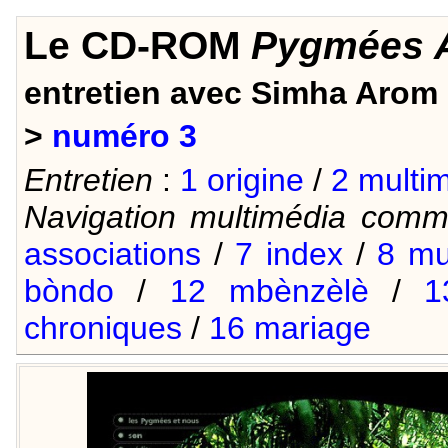
Le CD-ROM
Pygmées A
entretien avec Simha Arom
>
numéro 3
Entretien
:
1 origine
/
2 multi
Navigation multimédia com
associations
/
7 index
/
8 mu
bòndo
/
12 mbènzèlè
/
1
chroniques
/
16 mariage