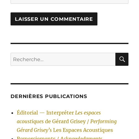
RE
Recherche
pour :
DERNIÈRES PUBLICATIONS
Éditorial — Interpréter
Les espaces
acoustiques
de Gérard Grisey /
Performing
Gérard Grisey’s
Les Espaces Acoustiques
Remerciements /
Acknowledgments