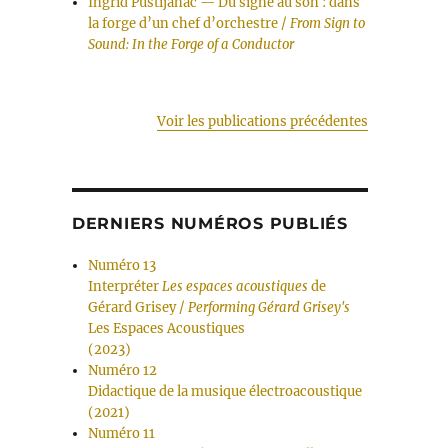
Ingrid Pustijanac — Du signe au son : dans
la forge d’un chef d’orchestre /
From Sign to
Sound: In the Forge of a Conductor
Voir les publications précédentes
DERNIERS NUMÉROS PUBLIÉS
Numéro 13
Interpréter
Les espaces acoustiques
de
Gérard Grisey /
Performing Gérard Grisey's
Les Espaces Acoustiques
(2023)
Numéro 12
Didactique de la musique électroacoustique
(2021)
Numéro 11