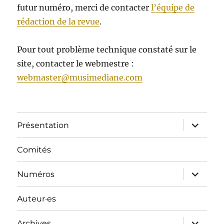
futur numéro, merci de contacter
l’équipe de
rédaction de la revue
.
Pour tout problème technique constaté sur le
site, contacter le webmestre :
webmaster@musimediane.com
ouvrir
Présentation
le
sous-
menu
Comités
ouvrir
Numéros
le
sous-
menu
Auteur·es
ouvrir
Archives