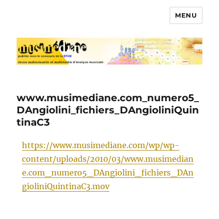
MENU
Musimédiane
www.musimediane.com_numero5_
DAngiolini_fichiers_DAngioliniQuin
tinaC3
https://www.musimediane.com/wp/wp-
content/uploads/2010/03/www.musimedian
e.com_numero5_DAngiolini_fichiers_DAn
gioliniQuintinaC3.mov