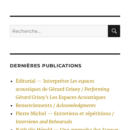
RE
Recherche
pour :
DERNIÈRES PUBLICATIONS
Éditorial — Interpréter
Les espaces
acoustiques
de Gérard Grisey /
Performing
Gérard Grisey’s
Les Espaces Acoustiques
Remerciements /
Acknowledgments
Pierre Michel — Entretiens et répétitions /
Interviews and Rehearsals
Nathalie Hérold — Une approche des
Espaces