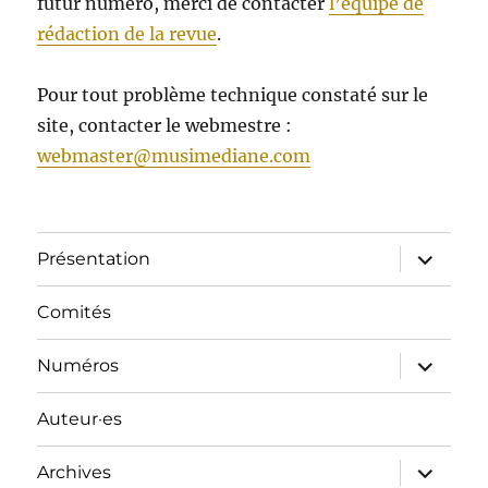
futur numéro, merci de contacter
l’équipe de
rédaction de la revue
.
Pour tout problème technique constaté sur le
site, contacter le webmestre :
webmaster@musimediane.com
ouvrir
Présentation
le
sous-
menu
Comités
ouvrir
Numéros
le
sous-
menu
Auteur·es
ouvrir
Archives
le