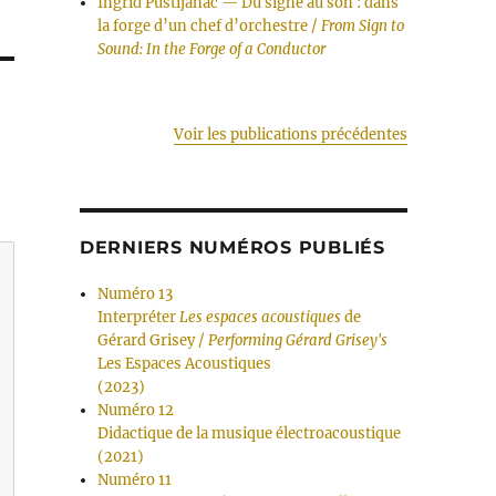
Ingrid Pustijanac — Du signe au son : dans
la forge d’un chef d’orchestre /
From Sign to
Sound: In the Forge of a Conductor
Voir les publications précédentes
DERNIERS NUMÉROS PUBLIÉS
Numéro 13
Interpréter
Les espaces acoustiques
de
Gérard Grisey /
Performing Gérard Grisey's
Les Espaces Acoustiques
(2023)
Numéro 12
Didactique de la musique électroacoustique
(2021)
Numéro 11