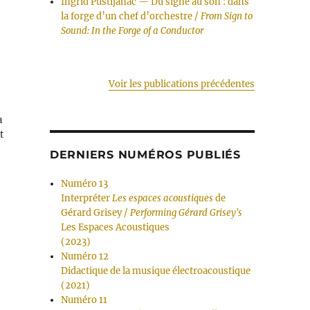
Ingrid Pustijanac — Du signe au son : dans
la forge d’un chef d’orchestre /
From Sign to
Sound: In the Forge of a Conductor
Voir les publications précédentes
a
t
DERNIERS NUMÉROS PUBLIÉS
Numéro 13
Interpréter
Les espaces acoustiques
de
Gérard Grisey /
Performing Gérard Grisey's
Les Espaces Acoustiques
(2023)
Numéro 12
Didactique de la musique électroacoustique
(2021)
Numéro 11