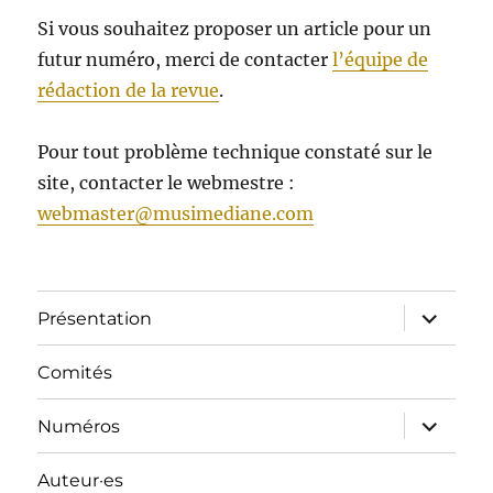
Si vous souhaitez proposer un article pour un
futur numéro, merci de contacter
l’équipe de
rédaction de la revue
.
Pour tout problème technique constaté sur le
site, contacter le webmestre :
webmaster@musimediane.com
ouvrir
Présentation
le
sous-
menu
Comités
ouvrir
Numéros
le
sous-
menu
Auteur·es