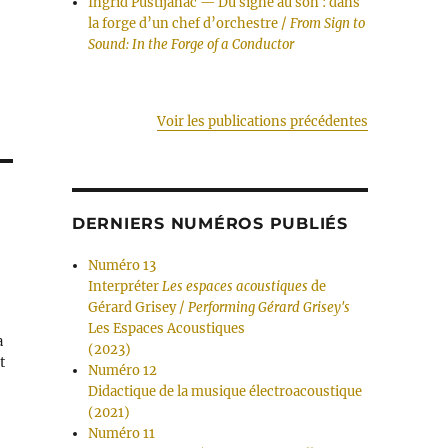
Ingrid Pustijanac — Du signe au son : dans
la forge d’un chef d’orchestre /
From Sign to
Sound: In the Forge of a Conductor
Voir les publications précédentes
DERNIERS NUMÉROS PUBLIÉS
Numéro 13
Interpréter
Les espaces acoustiques
de
Gérard Grisey /
Performing Gérard Grisey's
Les Espaces Acoustiques
a
(2023)
t
Numéro 12
Didactique de la musique électroacoustique
(2021)
Numéro 11