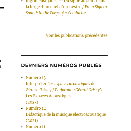
Ingrid Pustijanac — Du signe au son : dans
la forge d’un chef d’orchestre /
From Sign to
Sound: In the Forge of a Conductor
Voir les publications précédentes
a
DERNIERS NUMÉROS PUBLIÉS
t
Numéro 13
Interpréter
Les espaces acoustiques
de
Gérard Grisey /
Performing Gérard Grisey's
Les Espaces Acoustiques
(2023)
Numéro 12
Didactique de la musique électroacoustique
(2021)
Numéro 11