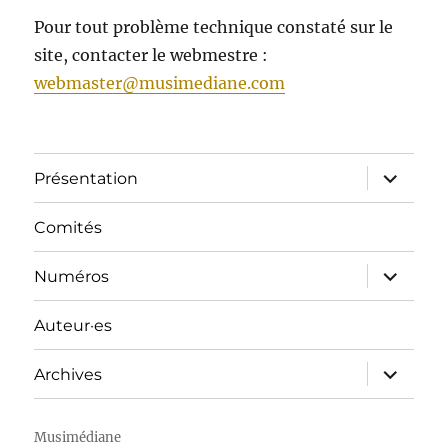
Pour tout problème technique constaté sur le
site, contacter le webmestre :
webmaster@musimediane.com
ouvrir
Présentation
le
sous-
menu
Comités
ouvrir
Numéros
le
sous-
menu
Auteur·es
ouvrir
Archives
le
sous-
menu
Musimédiane