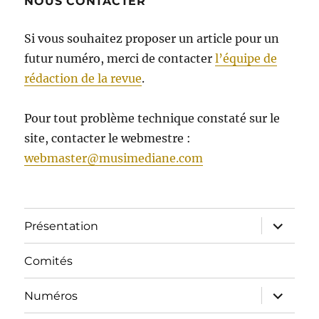
NOUS CONTACTER
Si vous souhaitez proposer un article pour un
futur numéro, merci de contacter
l’équipe de
rédaction de la revue
.
Pour tout problème technique constaté sur le
site, contacter le webmestre :
webmaster@musimediane.com
ouvrir
Présentation
le
sous-
menu
Comités
ouvrir
Numéros
le
sous-