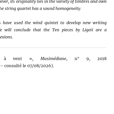
ver, its originality lies in the variety of timbres and own
the string quartet has a sound homogeneity.
s have used the wind quintet to develop new writing
We will conclude that the Ten pieces by Ligeti are a
lexions.
tte à vent »,
Musimédiane
, n° 9, 2018
 consulté le 07/08/2026).