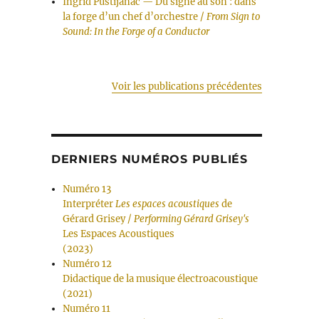
Ingrid Pustijanac — Du signe au son : dans
la forge d’un chef d’orchestre /
From Sign to
Sound: In the Forge of a Conductor
Voir les publications précédentes
DERNIERS NUMÉROS PUBLIÉS
Numéro 13
Interpréter
Les espaces acoustiques
de
Gérard Grisey /
Performing Gérard Grisey's
Les Espaces Acoustiques
(2023)
Numéro 12
Didactique de la musique électroacoustique
(2021)
Numéro 11